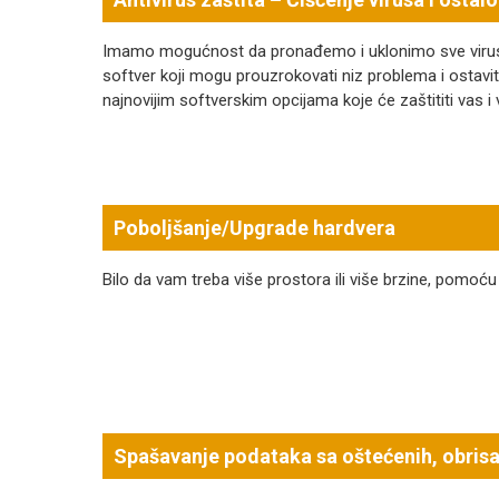
Imamo mogućnost da pronađemo i uklonimo sve viruse, 
softver koji mogu prouzrokovati niz problema i ostavi
najnovijim softverskim opcijama koje će zaštititi vas i
Poboljšanje/Upgrade hardvera
Bilo da vam treba više prostora ili više brzine, pomo
Spašavanje podataka sa oštećenih, obrisan