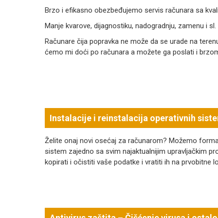
Brzo i efikasno obezbeđujemo servis računara sa kval
Manje kvarove, dijagnostiku, nadogradnju, zamenu i sl.
Računare čija popravka ne može da se urade na terenu 
ćemo mi doći po računara a možete ga poslati i brz
Instalacije i reinstalacija operativnih sist
Želite onaj novi osećaj za računarom? Možemo formatirat
sistem zajedno sa svim najaktualnijim upravljačkim
kopirati i očistiti vaše podatke i vratiti ih na prvobitn
Antivirus zaštita – Čišćenje virusa i osta