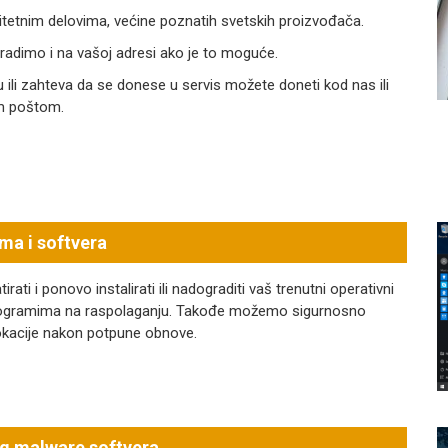
itetnim delovima, većine poznatih svetskih proizvođača.
 radimo i na vašoj adresi ako je to moguće.
ili zahteva da se donese u servis možete doneti kod nas ili
om poštom.
ema i softvera
i i ponovo instalirati ili nadograditi vaš trenutni operativni
 programima na raspolaganju. Takođe možemo sigurnosno
e lokacije nakon potpune obnove.
log malware softvera