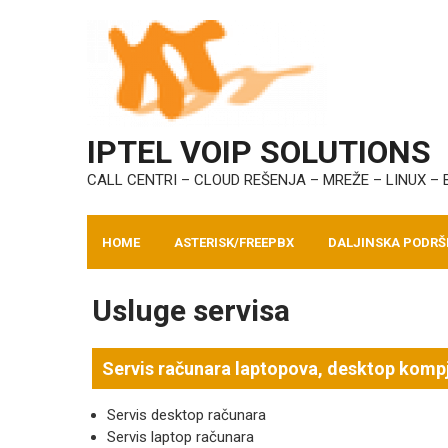
Skip
to
content
IPTEL VOIP SOLUTIONS
CALL CENTRI – CLOUD REŠENJA – MREŽE – LINUX –
HOME
ASTERISK/FREEPBX
DALJINSKA PODRŠ
Usluge servisa
Servis računara laptopova, desktop komp
Servis desktop računara
Servis laptop računara