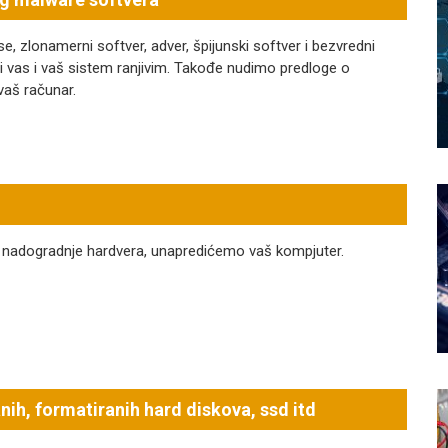
zlonamerni softver, adver, špijunski softver i bezvredni
ti vas i vaš sistem ranjivim. Takođe nudimo predloge o
 vaš računar.
ću nadogradnje hardvera, unapredićemo vaš kompjuter.
ih, formatiranih hard diskova, ssd itd