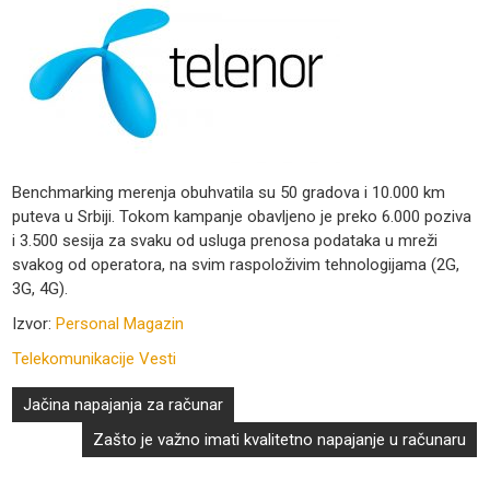
Benchmarking merenja obuhvatila su 50 gradova i 10.000 km
puteva u Srbiji. Tokom kampanje obavljeno je preko 6.000 poziva
i 3.500 sesija za svaku od usluga prenosa podataka u mreži
svakog od operatora, na svim raspoloživim tehnologijama (2G,
3G, 4G).
Izvor:
Personal Magazin
Telekomunikacije Vesti
Кретање
Jačina napajanja za računar
чланка
Zašto je važno imati kvalitetno napajanje u računaru