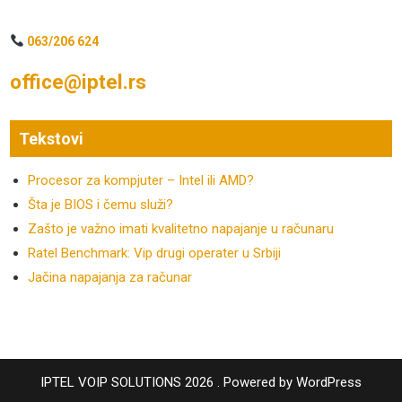
063/206 624
office@iptel.rs
Tekstovi
Procesor za kompjuter – Intel ili AMD?
Šta je BIOS i čemu služi?
Zašto je važno imati kvalitetno napajanje u računaru
Ratel Benchmark: Vip drugi operater u Srbiji
Jačina napajanja za računar
IPTEL VOIP SOLUTIONS 2026 . Powered by WordPress