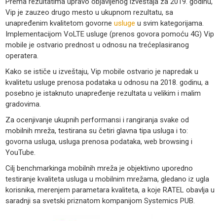
Prema rezultatima upravo objavljenog izveštaja za 2019. godinu,
Vip je zauzeo drugo mesto u ukupnom rezultatu, sa
unapređenim kvalitetom govorne
usluge
u svim kategorijama.
Implementacijom VoLTE usluge (prenos govora pomoću 4G) Vip
mobile je ostvario prednost u odnosu na trećeplasiranog
operatera.
Kako se ističe u izveštaju, Vip mobile ostvario je napredak u
kvalitetu usluge prenosa podataka u odnosu na 2018. godinu, a
posebno je istaknuto unapređenje rezultata u velikim i malim
gradovima.
Za ocenjivanje ukupnih performansi i rangiranja svake od
mobilnih mreža, testirana su četiri glavna tipa usluga i to:
govorna usluga, usluga prenosa podataka, web browsing i
YouTube.
Cilj benchmarkinga mobilnih mreža je objektivno uporedno
testiranje kvaliteta usluga u mobilnim mrežama, gledano iz ugla
korisnika, merenjem parametara kvaliteta, a koje RATEL obavlja u
saradnji sa svetski priznatom kompanijom Systemics PUB.