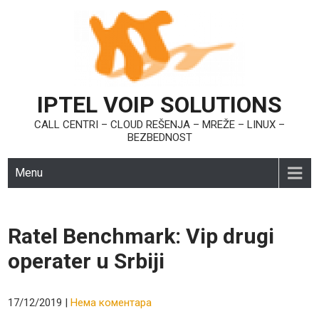
Skip
to
content
IPTEL VOIP SOLUTIONS
CALL CENTRI – CLOUD REŠENJA – MREŽE – LINUX –
BEZBEDNOST
Menu
Ratel Benchmark: Vip drugi
operater u Srbiji
17/12/2019
|
Нема коментара